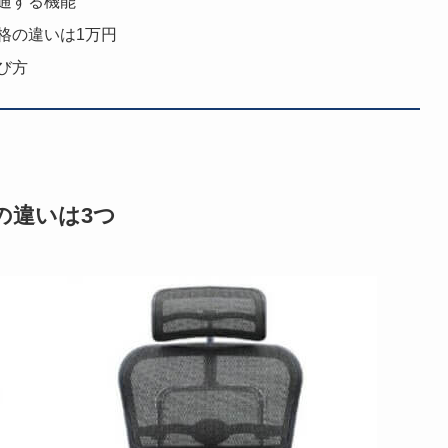
通する機能
格の違いは1万円
び方
の違いは3つ