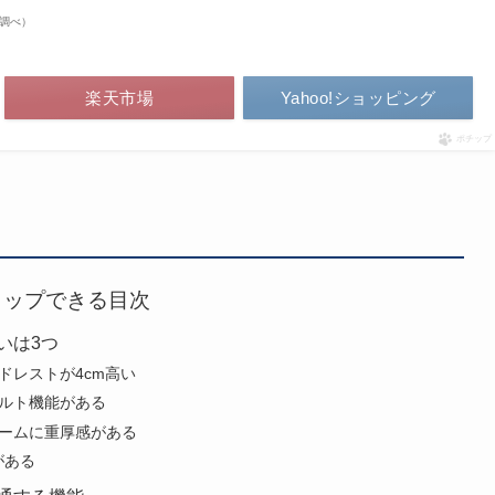
on調べ）
楽天市場
Yahoo!ショッピング
ポチップ
タップできる目次
いは3つ
ドレストが4cm高い
チルト機能がある
レームに重厚感がある
がある